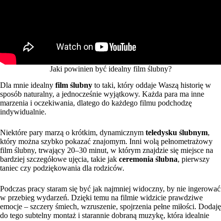
Jaki powinien być idealny film ślubny?
Dla mnie idealny
film ślubny
to taki, który oddaje Waszą historię w
sposób naturalny, a jednocześnie wyjątkowy. Każda para ma inne
marzenia i oczekiwania, dlatego do każdego filmu podchodzę
indywidualnie.
Niektóre pary marzą o krótkim, dynamicznym
teledysku ślubnym
,
który można szybko pokazać znajomym. Inni wolą pełnometrażowy
film ślubny, trwający 20–30 minut, w którym znajdzie się miejsce na
bardziej szczegółowe ujęcia, takie jak
ceremonia ślubna
, pierwszy
taniec czy podziękowania dla rodziców.
Podczas pracy staram się być jak najmniej widoczny, by nie ingerować
w przebieg wydarzeń. Dzięki temu na filmie widzicie prawdziwe
emocje – szczery śmiech, wzruszenie, spojrzenia pełne miłości. Dodaję
do tego subtelny montaż i starannie dobraną muzykę, która idealnie