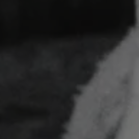
Imię
*
Email
*
Data i miejsce uroczystości
*