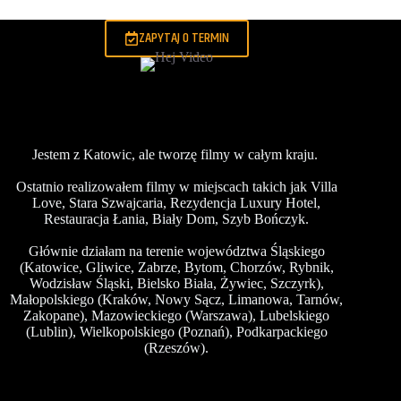
ZAPYTAJ O TERMIN
Jestem z Katowic, ale tworzę filmy w całym kraju.
Ostatnio realizowałem filmy w miejscach takich jak
Villa
Love
,
Stara Szwajcaria
,
Rezydencja Luxury Hotel
,
Restauracja Łania
,
Biały Dom
,
Szyb Bończyk
.
Głównie działam na terenie województwa
Śląskiego
(Katowice,
Gliwice
, Zabrze, Bytom, Chorzów, Rybnik,
Wodzisław Śląski, Bielsko Biała,
Żywiec
,
Szczyrk
),
Małopolskiego (
Kraków
, Nowy Sącz, Limanowa, Tarnów,
Zakopane
), Mazowieckiego (
Warszawa
), Lubelskiego
(
Lublin
), Wielkopolskiego (
Poznań
), Podkarpackiego
(
Rzeszów
).