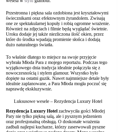
wesela w
stylu
glamour.
Przestronna i piękna sala ozdobiona jest kryształowymi
świecznikami oraz efektownym żyrandolem. Zwisają
one ze spektakularnej kopuły i robią ogromne wrażenie.
Również na zdjęciach i filmie będą wyglądać świetnie.
Uroku dodaje jej także niezliczona ilość okien, przez
które do środka wpadają promienie słońca i dodają
dużo naturalnego światła.
To właśnie dlatego to miejsce na swoje przyjęcie
wybrała Młoda Para z mojego reportażu. Podczas tego
wyjątkowego dnia tradycja idealnie połączyła się z
nowoczesnością i stylem glamour. Wszystko było
dopięte na ostatni guzik. Nawet najmniejsze detale były
idealnie zaplanowane, a Para Młoda mogła poczuć się
naprawdę ekskluzywnie.
Luksusowe wesele – Rezydencja Luxury Hotel
Rezydencja Luxury Hotel
zachwyciła gości Młodej
Pary nie tylko piękną salą, ale i pysznym jedzeniem
oraz profesjonalną obsługą. O doskonałe wrażenia
zadbali najlepsi kucharze, którzy zaserwowali pyszne