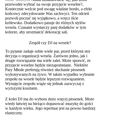
przewodni wybrać na swoje przyjęcie weselne?,
Koniecznie weźcie pod uwagę właśnie bordo, a efekt
końcowy zdecydowanie Was zachwyci. Ten odcień
Wiadomość
*
pozwoli poczuć się wyjątkowo, a wręcz iście
królewsko. Dodatkowo pasuje do różnych stylów
wesela. Czasami wystarczy parę dodatków w tym
kolorze, aby urozmaicić dekorację sali.
Zespół czy DJ na wesele?
To pytanie zadaje sobie wiele par, przed którymi stoi
decyzja o organizacji wesela. Zarówno jedno, jak i
drugie rozwiązanie ma wiele zalet. Może sprawić, że
Wyślij
przyjęcie weselne będzie niezapomniane. Niektóre
Pary Młode preferują również słuchanie piosenek
wykonywanych na żywo. W takim wypadku wybranie
zespołu na wesele będzie lepszym rozwiązaniem.
Wynajęcie zespołu wiąże się jednak zazwyczaj z
wyższymi kosztami.
Z kolei DJ ma do wyboru dużo więcej piosenek. Może
wtedy łatwiej na bieżąco dopasować muzykę do gości
w każdym wieku. Jego repertuar jest na pewno bardziej
elastyczny.