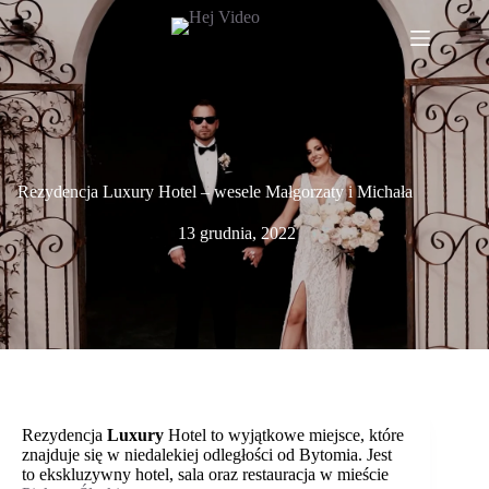
Przejdź
do
treści
Rezydencja Luxury Hotel – wesele Małgorzaty i Michała
13 grudnia, 2022
Rezydencja
Luxury
Hotel
to wyjątkowe miejsce, które
znajduje się w niedalekiej odległości od Bytomia. Jest
to ekskluzywny hotel, sala oraz restauracja w mieście