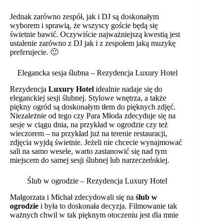
Jednak zarówno zespół, jak i DJ są doskonałym
wyborem i sprawią, że wszyscy goście będą się
świetnie bawić. Oczywiście najważniejszą kwestią jest
ustalenie zarówno z DJ jak i z zespołem jaką muzykę
preferujecie. 🙂
Elegancka sesja ślubna – Rezydencja Luxury Hotel
Rezydencja
Luxury Hotel
idealnie nadaje się do
eleganckiej sesji ślubnej. Stylowe wnętrza, a także
piękny ogród są doskonałym tłem do pięknych zdjęć.
Niezależnie od tego czy Para Młoda zdecyduje się na
sesje w ciągu dnia, na przykład w ogrodzie czy też
wieczorem – na przykład już na terenie restauracji,
zdjęcia wyjdą świetnie. Jeżeli nie chcecie wynajmować
sali na samo wesele, warto zastanowić się nad tym
miejscem do samej sesji ślubnej lub narzeczeńskiej.
Ślub w ogrodzie – Rezydencja Luxury Hotel
Małgorzata i Michał zdecydowali się na
ślub w
ogrodzie
i była to doskonała decyzja. Filmowanie tak
ważnych chwil w tak pięknym otoczeniu jest dla mnie