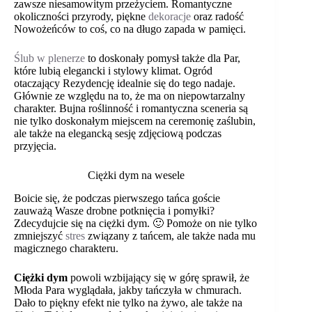
zawsze niesamowitym przeżyciem. Romantyczne
okoliczności przyrody, piękne
dekoracje
oraz radość
Nowożeńców to coś, co na długo zapada w pamięci.
Ślub w plenerze
to doskonały pomysł także dla Par,
które lubią elegancki i stylowy klimat. Ogród
otaczający Rezydencję idealnie się do tego nadaje.
Głównie ze względu na to, że ma on niepowtarzalny
charakter. Bujna roślinność i romantyczna sceneria są
nie tylko doskonałym miejscem na ceremonię zaślubin,
ale także na elegancką sesję zdjęciową podczas
przyjęcia.
Ciężki dym na wesele
Boicie się, że podczas pierwszego tańca goście
zauważą Wasze drobne potknięcia i pomyłki?
Zdecydujcie się na ciężki dym. 🙂 Pomoże on nie tylko
zmniejszyć
stres
związany z tańcem, ale także nada mu
magicznego charakteru.
Ciężki dym
powoli wzbijający się w górę sprawił, że
Młoda Para wyglądała, jakby tańczyła w chmurach.
Dało to piękny efekt nie tylko na żywo, ale także na