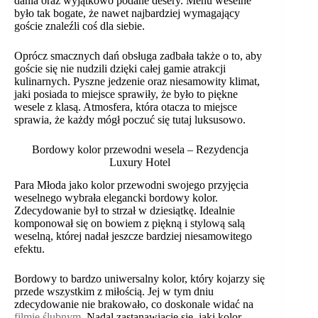
dania oraz wyjątkowo podane desery. Menu weselne
było tak bogate, że nawet najbardziej wymagający
goście znaleźli coś dla siebie.
Oprócz smacznych dań obsługa zadbała także o to, aby
goście się nie nudzili dzięki całej gamie atrakcji
kulinarnych. Pyszne jedzenie oraz niesamowity klimat,
jaki posiada to miejsce sprawiły, że było to piękne
wesele z klasą. Atmosfera, która otacza to miejsce
sprawia, że każdy mógł poczuć się tutaj luksusowo.
Bordowy kolor przewodni wesela – Rezydencja
Luxury Hotel
Para Młoda jako kolor przewodni swojego przyjęcia
Imię
*
weselnego wybrała elegancki bordowy kolor.
Zdecydowanie był to strzał w dziesiątkę. Idealnie
komponował się on bowiem z piękną i stylową salą
weselną, której nadał jeszcze bardziej niesamowitego
Email
*
efektu.
Bordowy to bardzo uniwersalny kolor, który kojarzy się
przede wszystkim z miłością. Jej w tym dniu
zdecydowanie nie brakowało, co doskonale widać na
Data i miejsce uroczystości
*
filmie ślubnym
. Nadal zastanawiacie się, jaki kolor