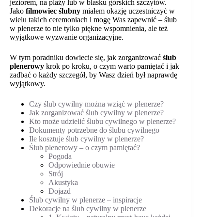
jeziorem, na plaży lub w blasku górskich szczytów.
Jako
filmowiec ślubny
miałem okazję uczestniczyć w
wielu takich ceremoniach i mogę Was zapewnić – ślub
w plenerze to nie tylko piękne wspomnienia, ale też
wyjątkowe wyzwanie organizacyjne.
W tym poradniku dowiecie się, jak zorganizować
ślub
plenerowy
krok po kroku, o czym warto pamiętać i jak
zadbać o każdy szczegół, by Wasz dzień był naprawdę
wyjątkowy.
Czy ślub cywilny można wziąć w plenerze?
Jak zorganizować ślub cywilny w plenerze?
Kto może udzielić ślubu cywilnego w plenerze?
Dokumenty potrzebne do ślubu cywilnego
Ile kosztuje ślub cywilny w plenerze?
Ślub plenerowy – o czym pamiętać?
Pogoda
Odpowiednie obuwie
Strój
Akustyka
Dojazd
Ślub cywilny w plenerze – inspiracje
Dekoracje na ślub cywilny w plenerze