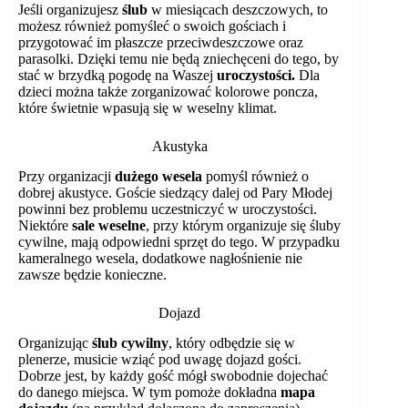
Jeśli organizujesz
ślub
w miesiącach deszczowych, to
możesz również pomyśleć o swoich gościach i
przygotować im płaszcze przeciwdeszczowe oraz
parasolki. Dzięki temu nie będą zniechęceni do tego, by
stać w brzydką pogodę na Waszej
uroczystości.
Dla
dzieci można także zorganizować kolorowe poncza,
które świetnie wpasują się w weselny klimat.
Akustyka
Przy organizacji
dużego wesela
pomyśl również o
dobrej akustyce. Goście siedzący dalej od Pary Młodej
powinni bez problemu uczestniczyć w uroczystości.
Niektóre
sale weselne
, przy którym organizuje się śluby
cywilne, mają odpowiedni sprzęt do tego. W przypadku
kameralnego wesela, dodatkowe nagłośnienie nie
zawsze będzie konieczne.
Dojazd
Organizując
ślub cywilny
, który odbędzie się w
plenerze, musicie wziąć pod uwagę dojazd gości.
Dobrze jest, by każdy gość mógł swobodnie dojechać
do danego miejsca. W tym pomoże dokładna
mapa