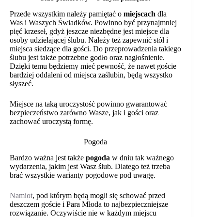
Przede wszystkim należy pamiętać o
miejscach
dla
Was i Waszych Świadków. Powinno być przynajmniej
pięć krzeseł, gdyż jeszcze niezbędne jest miejsce dla
osoby udzielającej ślubu. Należy też zapewnić stół i
miejsca siedzące dla gości. Do przeprowadzenia takiego
ślubu jest także potrzebne godło oraz nagłośnienie.
Dzięki temu będziemy mieć pewność, że nawet goście
bardziej oddaleni od miejsca zaślubin, będą wszystko
słyszeć.
Miejsce na taką uroczystość powinno gwarantować
bezpieczeństwo zarówno Wasze, jak i gości oraz
zachować uroczystą formę.
Pogoda
Bardzo ważna jest także
pogoda
w dniu tak ważnego
Imię
*
wydarzenia, jakim jest Wasz ślub. Dlatego też trzeba
brać wszystkie warianty pogodowe pod uwagę.
Namiot
, pod którym będą mogli się schować przed
Email
*
deszczem goście i Para Młoda to najbezpieczniejsze
rozwiązanie. Oczywiście nie w każdym miejscu