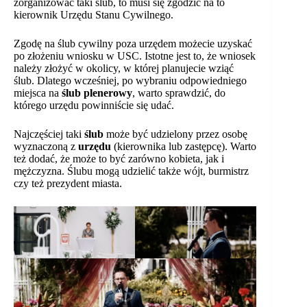
zorganizować taki ślub, to musi się zgodzić na to
kierownik Urzędu Stanu Cywilnego.
Zgodę na ślub cywilny poza urzędem możecie uzyskać
po złożeniu wniosku w USC. Istotne jest to, że wniosek
należy złożyć w okolicy, w której planujecie wziąć
ślub. Dlatego wcześniej, po wybraniu odpowiedniego
miejsca na
ślub plenerowy
, warto sprawdzić, do
którego urzędu powinniście się udać.
Najczęściej taki
ślub
może być udzielony przez osobę
wyznaczoną z
urzędu
(kierownika lub zastępcę). Warto
też dodać, że może to być zarówno kobieta, jak i
mężczyzna. Ślubu mogą udzielić także wójt, burmistrz
czy też prezydent miasta.