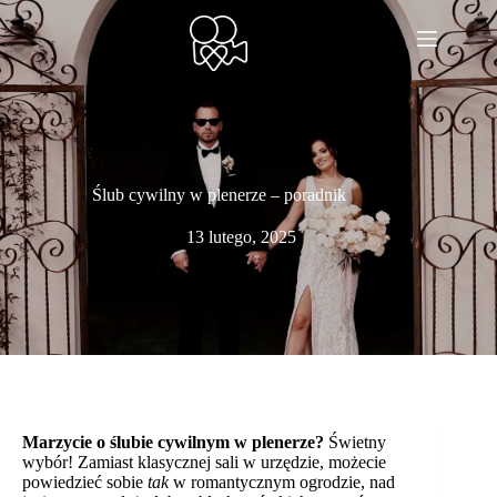
Przejdź
do
treści
Ślub cywilny w plenerze – poradnik
13 lutego, 2025
Marzycie o ślubie cywilnym w plenerze?
Świetny
wybór! Zamiast klasycznej sali w urzędzie, możecie
powiedzieć sobie
tak
w romantycznym ogrodzie, nad