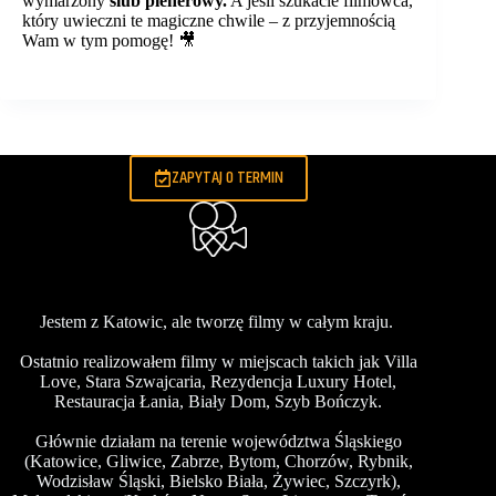
wymarzony
ślub plenerowy.
A jeśli szukacie filmowca,
który uwieczni te magiczne chwile – z przyjemnością
Wam w tym pomogę! 🎥
ZAPYTAJ O TERMIN
Jestem z Katowic, ale tworzę filmy w całym kraju.
Ostatnio realizowałem filmy w miejscach takich jak
Villa
Love
,
Stara Szwajcaria
,
Rezydencja Luxury Hotel
,
Restauracja Łania
,
Biały Dom
,
Szyb Bończyk
.
Głównie działam na terenie województwa
Śląskiego
(Katowice,
Gliwice
, Zabrze, Bytom, Chorzów, Rybnik,
Wodzisław Śląski, Bielsko Biała,
Żywiec
,
Szczyrk
),