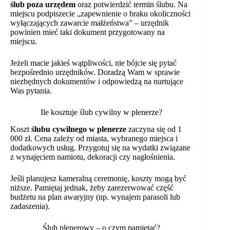
ślub poza urzędem
oraz potwierdzić termin ślubu. Na
miejscu podpiszecie „zapewnienie o braku okoliczności
wyłączających zawarcie małżeństwa” – urzędnik
powinien mieć taki dokument przygotowany na
miejscu.
Jeżeli macie jakieś wątpliwości, nie bójcie się pytać
bezpośrednio urzędników. Doradzą Wam w sprawie
niezbędnych dokumentów i odpowiedzą na nurtujące
Was pytania.
Ile kosztuje ślub cywilny w plenerze?
Koszt
ślubu cywilnego w plenerze
zaczyna się od 1
000 zł. Cena zależy od miasta, wybranego miejsca i
dodatkowych usług. Przygotuj się na wydatki związane
z wynajęciem namiotu, dekoracji czy nagłośnienia.
Jeśli planujesz kameralną ceremonię, koszty mogą być
niższe. Pamiętaj jednak, żeby zarezerwować część
budżetu na plan awaryjny (np. wynajem parasoli lub
zadaszenia).
Ślub plenerowy – o czym pamiętać?