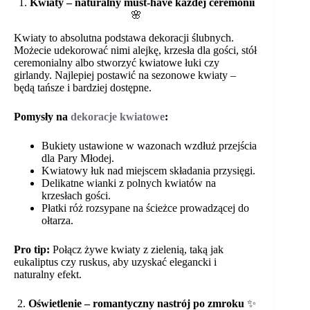
1.
Kwiaty – naturalny must-have każdej ceremonii
🌸
Kwiaty to absolutna podstawa dekoracji ślubnych.
Możecie udekorować nimi alejkę, krzesła dla gości, stół
ceremonialny albo stworzyć kwiatowe łuki czy
girlandy. Najlepiej postawić na sezonowe kwiaty –
będą tańsze i bardziej dostępne.
Pomysły na
dekoracje kwiatowe
:
Bukiety ustawione w wazonach wzdłuż przejścia
dla Pary Młodej.
Kwiatowy łuk nad miejscem składania przysięgi.
Delikatne wianki z polnych kwiatów na
krzesłach gości.
Płatki róż rozsypane na ścieżce prowadzącej do
ołtarza.
Pro tip:
Połącz żywe kwiaty z zielenią, taką jak
eukaliptus czy ruskus, aby uzyskać elegancki i
naturalny efekt.
2.
Oświetlenie – romantyczny nastrój po zmroku
✨