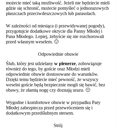
możecie mieć taką możliwość. Jeżeli nie będziecie mieli
gdzie się schronić, możecie pomyśleć o jednorazowych
Data i miejsce uroczystości
*
płaszczach przeciwdeszczowych lub parasolach.
W zależności od miesiąca (i przewidywanej pogody),
przygotujcie dodatkowe okrycie dla Panny Młodej i
Pana Młodego. Lepiej, żebyście się nie rozchorowali
Wiadomość
*
przed własnym weselem. 🙂
Odpowiednie obuwie
Ślub, który jest udzielany
w plenerze
, zobowiązuje
również do tego, by goście oraz Młodzi mieli
odpowiednie obuwie dostosowane do warunków.
Dzięki temu będziecie mieć pewność, że wszyscy
weselni goście będą bezpiecznie mogli się bawić, bez
Wyślij
obawy, że złamią nogę czy doznają urazu. 🙂
Wygodne i komfortowe obuwie w przypadku Pary
Młodej zabezpiecza przed przewróceniem się i
dodatkowym przedślubnym stresem.
Strój