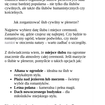
się coraz bardziej popularna – nie tylko dla ślubów
cywilnych, ale także dla ślubów humanistycznych czy
kościelnych.
Jak zorganizować ślub cywilny w plenerze?
Najpierw wybierz datę ślubu i miejsce ceremonii.
Zastanów się, gdzie czujesz się najlepiej. Czy będzie to
romantyczny ogród, własne podwórko, czy może
namiot
w otoczeniu natury – warto zadbać o szczegóły.
Z doświadczenia wiem, że
miejsce ślubu
ma ogromne
znaczenie dla atmosfery całej ceremonii. Jeśli marzycie
o ślubie w plenerze, pomyślcie o takich opcjach jak:
Altana w ogrodzie
– idealna na ślub w
rustykalnym stylu.
Plaża nad jeziorem lub morzem
– świetny
wybór dla romantyków.
Leśna polana
– kameralna i pełna magii.
Dach nowoczesnego budynku
– dla
miłośników miejskiego stylu.