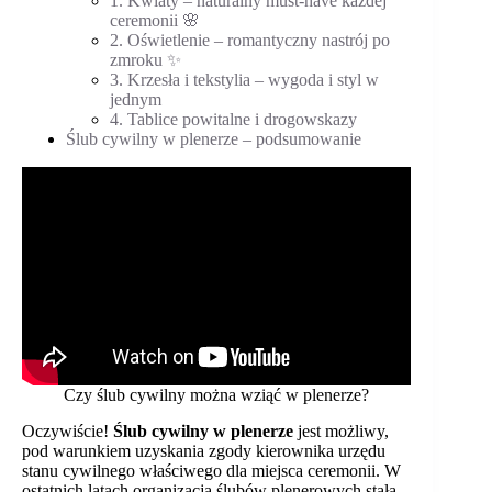
1. Kwiaty – naturalny must-have każdej
ceremonii 🌸
2. Oświetlenie – romantyczny nastrój po
zmroku ✨
3. Krzesła i tekstylia – wygoda i styl w
jednym
4. Tablice powitalne i drogowskazy
Ślub cywilny w plenerze – podsumowanie
Czy ślub cywilny można wziąć w plenerze?
Oczywiście!
Ślub cywilny w plenerze
jest możliwy,
pod warunkiem uzyskania zgody kierownika urzędu
stanu cywilnego właściwego dla miejsca ceremonii. W
ostatnich latach organizacja ślubów plenerowych stała